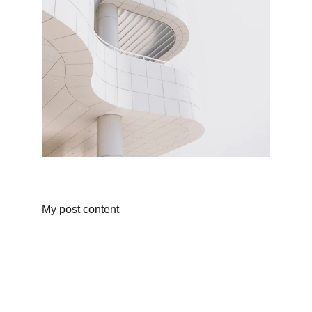
My post content
Recovery In Hugs Life Holistic
Leading Drug De-addiction Center in Delhi 
NCR.